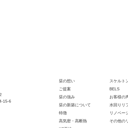
栞の想い
スケルト
ご提案
BELS
2
栞の強み
お客様の
15-6
栞の新築について
水回りリ
特徴
リノベー
高気密・高断熱
その他の