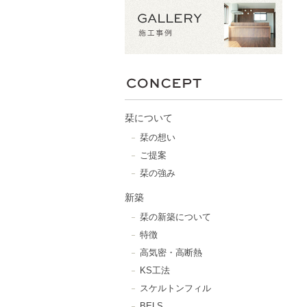
栞について
栞の想い
ご提案
栞の強み
新築
栞の新築について
特徴
高気密・高断熱
KS工法
スケルトンフィル
BELS