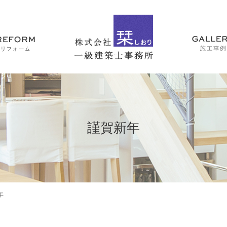
謹賀新年
年