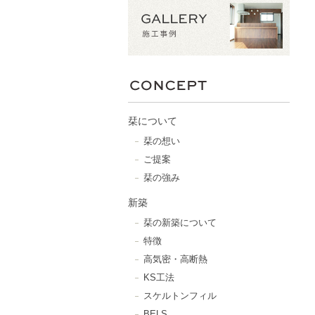
栞について
栞の想い
ご提案
栞の強み
新築
栞の新築について
特徴
高気密・高断熱
KS工法
スケルトンフィル
BELS