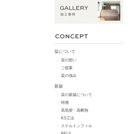
栞について
栞の想い
ご提案
栞の強み
新築
栞の新築について
特徴
高気密・高断熱
KS工法
スケルトンフィル
BELS