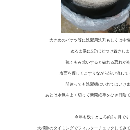
大きめのバケツ等に洗濯用洗剤もしくは中
ぬるま湯に5分ほどつけ置きしま
強くもみ荒いすると破れる恐れが
表面を優しくこすりながら洗い流して
間違っても洗濯機にいれてはいけ
あとは水気をよく切って新聞紙等をひき日陰
今年も残すところ約2ヶ月です
大掃除のタイミングでフィルターチェックしてみ